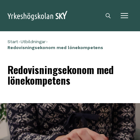
Sky logga
Sökikon
Start
Utbildningar
Redovisningsekonom med lönekompetens
Redovisningsekonom med
lönekompetens