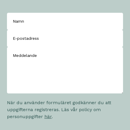
När du använder formuläret godkänner du att
uppgifterna registreras. Läs vår policy om
personuppgifter
här
.