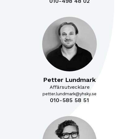
010-498 48 02
Petter Lundmark
Affärsutvecklare
petter.lundmark@yhsky.se
010-585 58 51