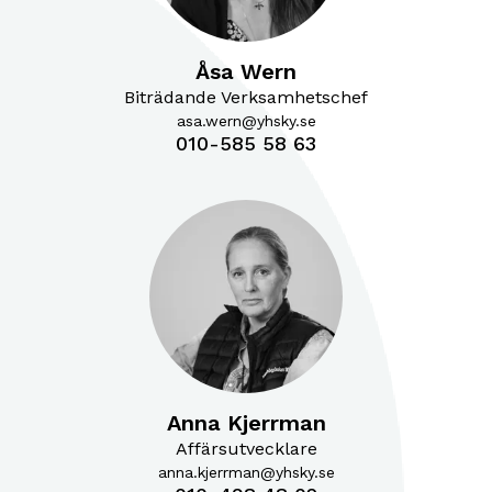
Åsa Wern
Biträdande Verksamhetschef
asa.wern@yhsky.se
010-585 58 63
Anna Kjerrman
Affärsutvecklare
anna.kjerrman@yhsky.se