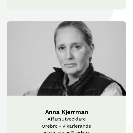
Anna Kjerrman
Affärsutvecklare
Örebro - Vikarierande
anna.kjerrman@yhsky.se