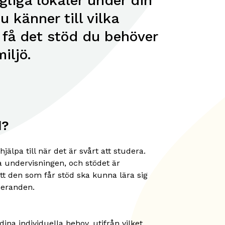
gliga lokaler under din
u känner till vilka
t få det stöd du behöver
iljö.
d?
jälpa till när det är svårt att studera.
a undervisningen, och stödet är
att den som får stöd ska kunna lära sig
deranden.
ina individuella behov, utifrån vilket