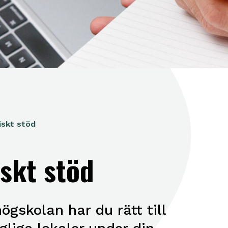
iskt stöd
iskt stöd
gskolan har du rätt till