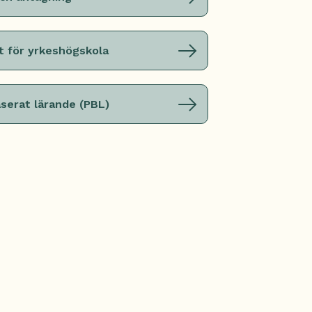
t för yrkeshögskola
serat lärande (PBL)