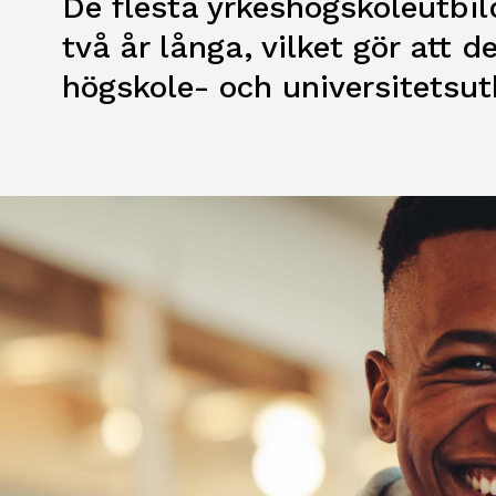
De flesta yrkeshögskoleutbil
två år långa, vilket gör att d
högskole- och universitetsut