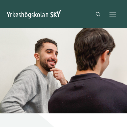
Sky logga
Sökikon